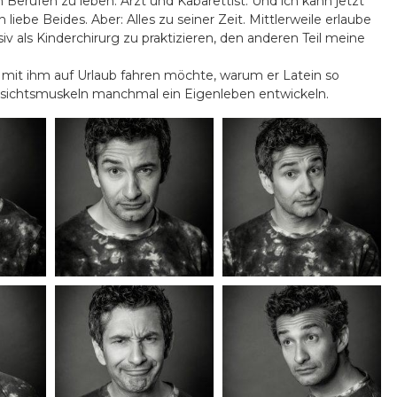
 Berufen zu leben: Arzt und Kabarettist. Und ich kann jetzt
 liebe Beides. Aber: Alles zu seiner Zeit. Mittlerweile erlaube
iv als Kinderchirurg zu praktizieren, den anderen Teil meine
it ihm auf Urlaub fahren möchte, warum er Latein so
esichtsmuskeln manchmal ein Eigenleben entwickeln.